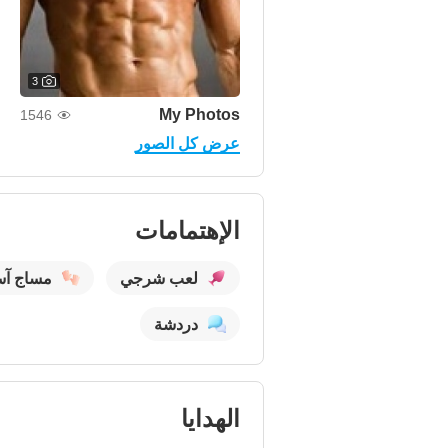
3
My Photos
1546
عرض كل الصور
الإهتمامات
لعب شرجي
مساج آس
دردشة
الهدايا