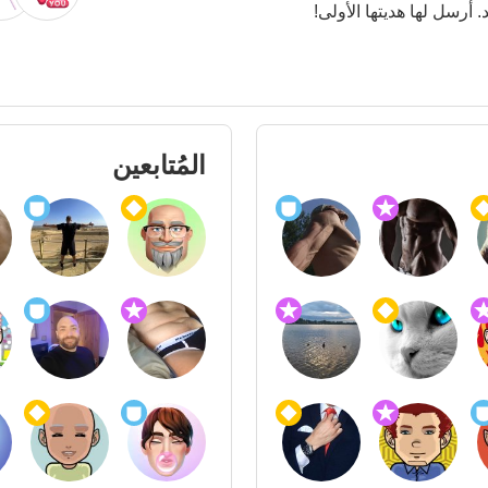
. أرسل لها هديتها الأولى!
المُتابعين