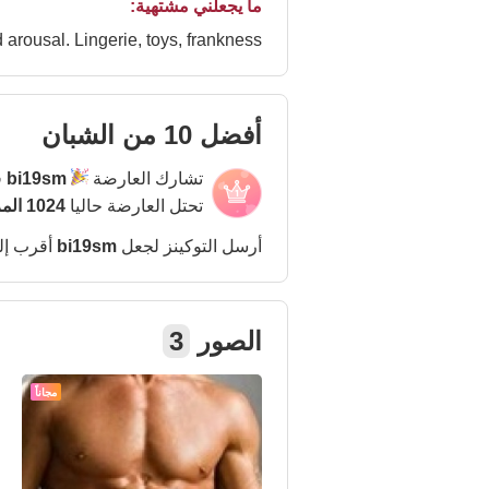
ما يجعلني مشتهية:
arousal. Lingerie, toys, frankness...
أفضل 10 من الشبان
تشارك العارضة
bi19sm
ف
تحتل العارضة حاليا
1024 المركز
أرسل التوكينز لجعل
bi19sm
أقرب إ
الصور
3
مجاناً