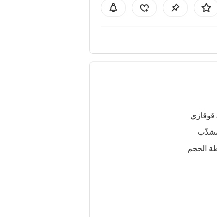
 قوقازي
شذّب
ة الحجم