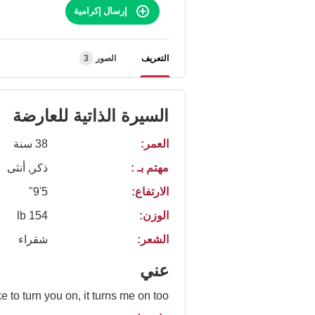
إرسال إكرامية
التعريف
الصور
3
السيرة الذاتية للعارضة
العمر:
38 سنة
مهتم بـ :
ذكر, أنثى
الارتفاع:
5'9"
الوزن:
154 lb
الشعر:
شقراء
عني
like to turn you on, it turns me on too