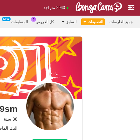
2940 متواجد
جميع العارضات
التصنيفات
السابق
كل العروض
المسابقات
19sm
38 سنة
البث الماضي: 0.07.26