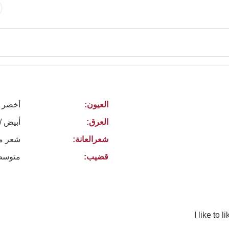
العيون:
أخضر
العرق:
أبيض /
شعرالعانة:
شعر م
قضيب:
متوسط
I like to 