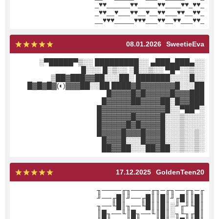
_♥♥_♥♥____♥♥_____♥♥______♥♥_
_♥♥__♥♥___♥♥__♥__♥♥___♥__♥♥_
_♥♥___♥♥__♥♥___♥♥♥_____♥♥♥__
08.01.2026
SweetieEva
░░▄███▄███▄ ░░█████████ ░░▒▀█████▀░
░░▒░░▀█▀ ░░▒░░█░ ░░▒░█ ░░░█
░░█░░░░███████ ░██░░░██▓▓███▓██▒
██░░░█▓▓▓▓▓▓▓█▓████ ██░░██▓▓▓(◐)▓█▓█▓█
███▓▓▓█▓▓▓▓▓█▓█▓▓▓▓█
███▓▓█░██▓▓▓▓██▓▓▓▓▓█
░▀██▀░░█▓▓▓▓▓▓▓▓▓▓▓▓▓█
░░░░▒░░░█▓▓▓▓▓█▓▓▓▓▓▓█
░░░░▒░░░█▓▓▓▓█▓█▓▓▓▓▓█
░▒░░▒░░░█▓▓▓█▓▓▓█▓▓▓▓█
░▒░░▒░░░█▓▓▓█░░░█▓▓▓█
░▒░░▒░░██▓██░░░██▓▓██
17.12.2025
GoldenTeen20
╓─╖╓──╖╓─╖╓────╖╓────╖
║█║║█╓╜║█║║█╓──╜║█╓──╜
║█╙╜╓╜░║█║║█╙──╖║█╙──╖
║█╓╖╙╖░║█║╙──╖█║╙──╖█║