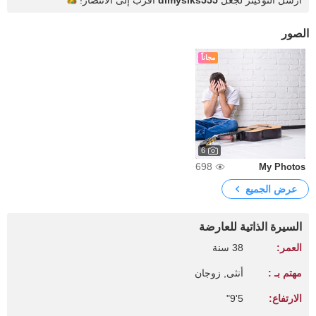
أرسل التوكينز لجعل
dimysiks555
أقرب إلى
الانتصار!
الصور
مجاناً
6
698
My Photos
عرض الجميع
السيرة الذاتية للعارضة
العمر:
38 سنة
مهتم بـ :
أنثى, زوجان
الارتفاع:
5'9"