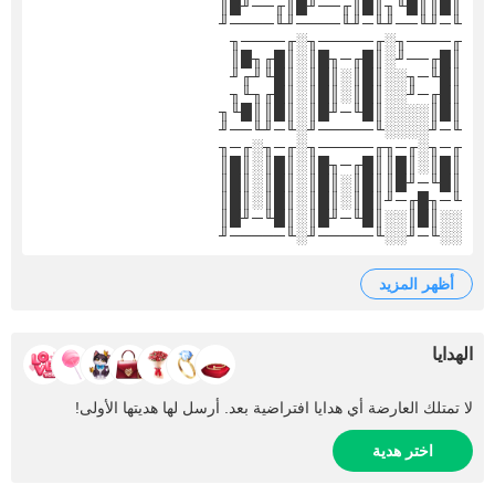
║█║║█╙╖║█║╓──╜█║╓──╜█║
╙─╜╙──╜╙─╜╙────╜╙────╜
╓────╖░╓─────╖░╓────╖
║█╓──╜░║█╓─╖█║░║█╓╖█║
║█╙─╖░░║█║░║█║░║█╙╜╓╜
║█╓─╜░░║█║░║█║░║█╓╖╙╖
║█║░░░░║█╙─╜█║░║█║║█╙╖
╙─╜░░░░╙─────╜░╙─╜╙──╜
╓─╖░╓─╖╓─────╖░╓─╖░╓─╖
║█║░║█║║█╓─╖█║░║█║░║█║
║█╙─╜█║║█║░║█║░║█║░║█║
╙─╖█╓─╜║█║░║█║░║█║░║█║
░░║█║░░║█╙─╜█║░║█╙─╜█║
░░╙─╜░░╙─────╜░╙─────╜
أظهر المزيد
الهدايا
لا تمتلك العارضة أي هدايا افتراضية بعد. أرسل لها هديتها الأولى!
اختر هدية