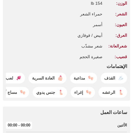
الوزن:
154 lb
الشعر:
حمراء الشعر
العيون:
أسمر
العرق:
أبيض / قوقازي
شعرالعانة:
شعر مشذّب
قضيب:
صغيرة الحجم
الإهتمامات
القذف
مداعبة
العادة السرية
لعب شر
الرعشه
إغراء
جنس يدوي
مساج آسي
ساعات العمل
الأثنين
00:00 - 00:00