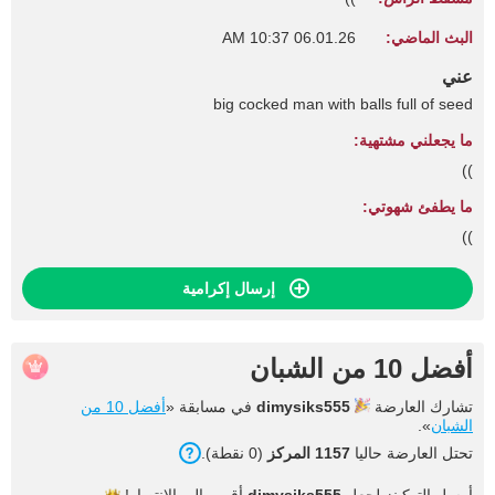
البث الماضي:
06.01.26 10:37 AM
عني
big cocked man with balls full of seed
ما يجعلني مشتهية:
))
ما يطفئ شهوتي:
))
إرسال إكرامية
أفضل 10 من الشبان
تشارك العارضة
dimysiks555
في مسابقة «
أفضل 10 من
الشبان
».
تحتل العارضة حاليا
1157 المركز
(0 نقطة).