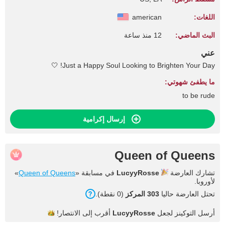
اللغات:
american
البث الماضي:
12 منذ ساعة
عني
Just a Happy Soul Looking to Brighten Your Day! 🤍
ما يطفئ شهوتي:
to be rude
إرسال إكرامية
Queen of Queens
تشارك العارضة
LucyyRosse
في مسابقة «
Queen of Queens
»
لأوروبا.
تحتل العارضة حاليا
303 المركز
(0 نقطة).
أرسل التوكينز لجعل
LucyyRosse
أقرب إلى
الانتصار!