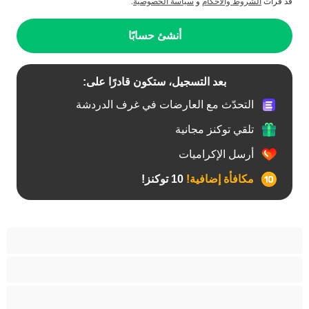
قد قرأت
الشروط والأحكام
و
سياسة الخصوصية
.
أنشئ حسابًا
بعد التسجيل، ستكون قادرًا على:
التحدّث مع العارضات في غرف الدردشة
تلقي توكنز مجانية
أرسل الإكراميات
مكافأة إضافية!
10 توكنز!
آسيوي
أفضل عارضات الدردشة الخاصة
اطلاق السوائل