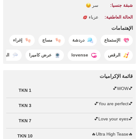
شبقة جنسيا:
سر
الحالة العاطفية:
عزباء
الإهتمامات
الإستمتاع
دردشة
مساج
إغراء
الرقص
lovense
عرض كاميرا
الحلم
قائمة الإكراميات
💕WOW💕
1 TKN
💕You are perfect💕
3 TKN
💕Love your eyes💕
7 TKN
🔥Ultra High Tease🔥
10 TKN