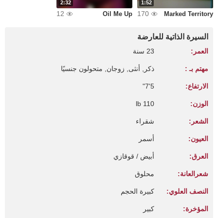
2:32
1:52
12
170
Oil Me Up
Marked Territory
السيرة الذاتية للعارضة
العمر:
23 سنة
مهتم بـ :
ذكر, أنثى, زوجان, متحولون جنسيًا
الارتفاع:
5'7"
الوزن:
110 lb
الشعر:
شقراء
العيون:
أسمر
العرق:
أبيض / قوقازي
شعرالعانة:
محلوق
النصف العلوي:
كبيرة الحجم
المؤخرة:
كبير