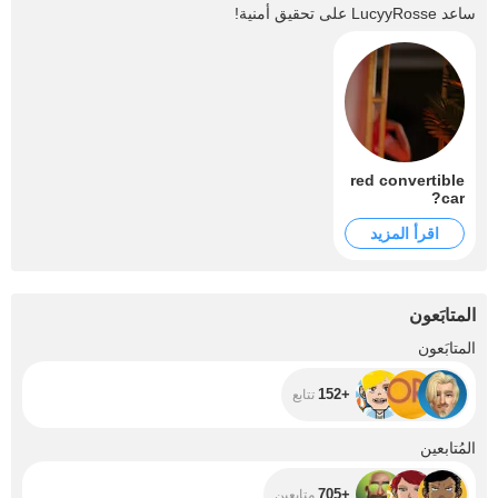
ساعد
LucyyRosse
على تحقيق أمنية!
red convertible
car?
اقرأ المزيد
المتابَعون
+152
المتابَعون
+152
تتابع
+705
المُتابعين
+705
متابعين