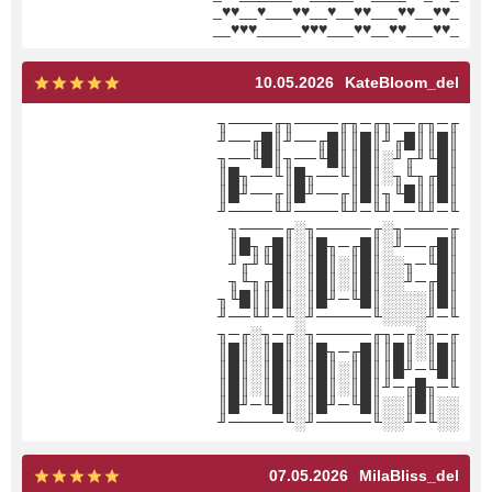
_♥♥__♥♥___♥♥__♥__♥♥___♥__♥♥_
_♥♥___♥♥__♥♥___♥♥♥_____♥♥♥__
10.05.2026
KateBloom_del
╓─╖╓──╖╓─╖╓────╖╓────╖
║█║║█╓╜║█║║█╓──╜║█╓──╜
║█╙╜╓╜░║█║║█╙──╖║█╙──╖
║█╓╖╙╖░║█║╙──╖█║╙──╖█║
║█║║█╙╖║█║╓──╜█║╓──╜█║
╙─╜╙──╜╙─╜╙────╜╙────╜
╓────╖░╓─────╖░╓────╖
║█╓──╜░║█╓─╖█║░║█╓╖█║
║█╙─╖░░║█║░║█║░║█╙╜╓╜
║█╓─╜░░║█║░║█║░║█╓╖╙╖
║█║░░░░║█╙─╜█║░║█║║█╙╖
╙─╜░░░░╙─────╜░╙─╜╙──╜
╓─╖░╓─╖╓─────╖░╓─╖░╓─╖
║█║░║█║║█╓─╖█║░║█║░║█║
║█╙─╜█║║█║░║█║░║█║░║█║
╙─╖█╓─╜║█║░║█║░║█║░║█║
░░║█║░░║█╙─╜█║░║█╙─╜█║
░░╙─╜░░╙─────╜░╙─────╜
07.05.2026
MilaBliss_del