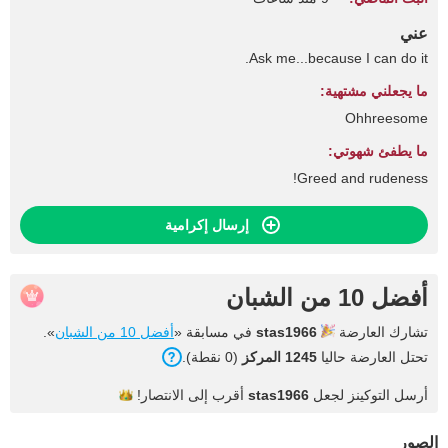
عني
Ask me...because I can do it.
ما يجعلني مشتهية:
Ohhreesome
ما يطفئ شهوتي:
Greed and rudeness!
إرسال إكرامية
أفضل 10 من الشبان
تشارك العارضة
stas1966
في مسابقة «
أفضل 10 من الشبان
».
تحتل العارضة حاليا
1245 المركز
(0 نقطة).
أرسل التوكينز لجعل
stas1966
أقرب إلى
الانتصار!
الصور