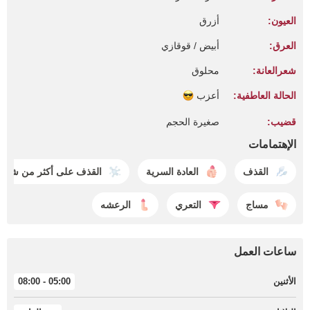
العيون:
أزرق
العرق:
أبيض / قوقازي
شعرالعانة:
محلوق
الحالة العاطفية:
أعزب
قضيب:
صغيرة الحجم
الإهتمامات
القذف
العادة السرية
القذف على أكثر من شخ
مساج
التعري
الرعشه
ساعات العمل
الأثنين
05:00 - 08:00