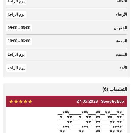
الثلاثاء
يوم الراحة
الأربعاء
يوم الراحة
الخميس
06:00 - 09:00
الجمعة
06:00 - 10:00
السبت
يوم الراحة
الأحد
يوم الراحة
التعليقات (6)
27.05.2026
SweetieEva
_♥♥___♥♥__♥♥___♥♥♥_____♥♥♥__
_♥♥__♥♥___♥♥__♥♥__♥___♥♥__♥_
_♥♥_♥♥____♥♥__♥♥______♥♥____
_♥♥♥♥_____♥♥___♥♥♥_____♥♥♥__
_♥♥_♥♥____♥♥_____♥♥______♥♥_