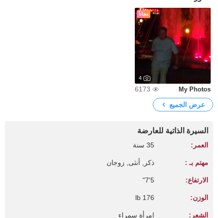
مجاناً
4
6173
My Photos
عرض الجميع
السيرة الذاتية للعارضة
العمر:
35 سنة
مهتم بـ :
ذكر, أنثى, زوجان
الارتفاع:
5'7"
الوزن:
176 lb
الشعر:
امرأة سمراء