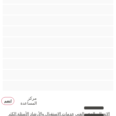
مؤخرة كبيرة
متوسطة الثديين
مدخنات
مفتولة العضلات
ممتلئات الجسم
ممثلة أفلام إباحية
ناضج
هنود
مركز
انضم
المساعدة
الاتصال بالدعم الفني
خدمات الإستقبال والأرشاد
الأسئلة الكثر