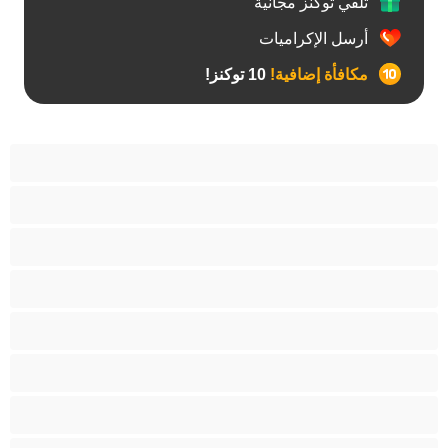
تلقي توكنز مجانية
أرسل الإكراميات
مكافأة إضافية!
10 توكنز!
آسيوي
أفضل عارضات الدردشة الخاصة
اطلاق السوائل
الأدوات
الجدة
الجنس العبودي
الصبايا
اللاتينيات