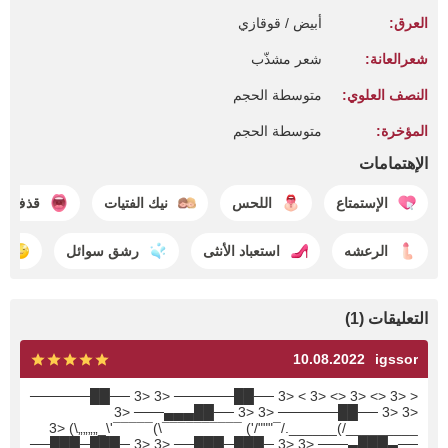
العرق:
أبيض / قوقازي
شعرالعانة:
شعر مشذّب
النصف العلوي:
متوسطة الحجم
المؤخرة:
متوسطة الحجم
الإهتمامات
الإستمتاع
اللحس
نيك الفتيات
قذف في
الرعشه
استعباد الأنثى
رشق سوائل
ا
التعليقات (1)
10.08.2022
igssor
< <3 <> <3 <> <3 > <3 ──██────── <3 <3 ──██──────
<3 <3 ──██────── <3 <3 ──██▄▄▄─── <3
_________/)______./¯"""/') ¯¯¯¯¯¯¯¯¯¯\)¯¯¯¯¯'\_„„„„\) <3
──▄███▄─── <3 <3 ─███─███── <3 <3 ─███─███──