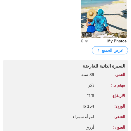
2
0
My Photos
عرض الجميع
السيرة الذاتية للعارضة
العمر:
39 سنة
مهتم بـ :
ذكر
الارتفاع:
6'1"
الوزن:
154 lb
الشعر:
امرأة سمراء
العيون:
أزرق