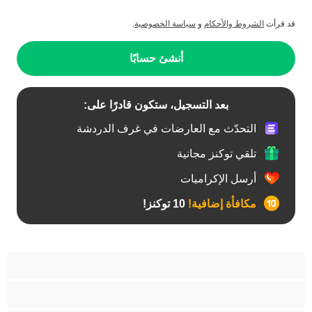
قد قرأت
الشروط والأحكام
و
سياسة الخصوصية
.
أنشئ حسابًا
بعد التسجيل، ستكون قادرًا على:
التحدّث مع العارضات في غرف الدردشة
تلقي توكنز مجانية
أرسل الإكراميات
مكافأة إضافية!
10 توكنز!
آسيوي
أفضل عارضات الدردشة الخاصة