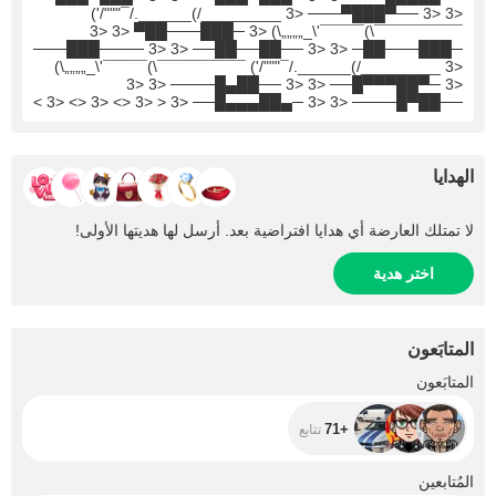
<3 <3 ──▀███▀─── <3 _________/)______./¯"""/')
¯¯¯¯¯¯¯¯¯¯\)¯¯¯¯¯'\_„„„„\) <3 ─███───██▀ <3 <3
─███───██─ <3 <3 ──██──██── <3 <3 ────███───
<3 _________/)______./¯"""/') ¯¯¯¯¯¯¯¯¯¯\)¯¯¯¯¯'\_„„„„\)
<3 ─▀██▀▀▀█── <3 <3 ──██▄█──── <3 <3
──██▀█──── <3 <3 ─▄██▄▄▄█── <3 < <3 <> <3 <> <3 >
الهدايا
لا تمتلك العارضة أي هدايا افتراضية بعد. أرسل لها هديتها الأولى!
اختر هدية
المتابَعون
+71
المتابَعون
+71
تتابع
+172
المُتابعين